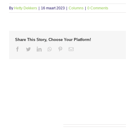
By
Hetty Dekkers
|
16 maart 2023
|
Columns
|
0 Comments
Share This Story, Choose Your Platform!
Facebook
Twitter
LinkedIn
Whatsapp
Pinterest
Email
Leave A Comment