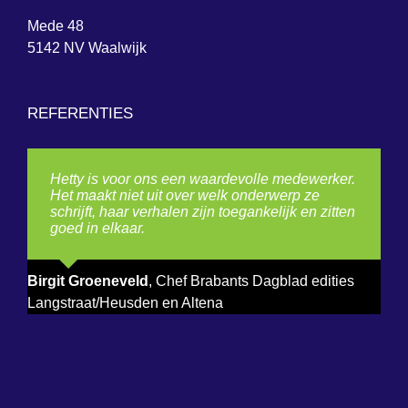
Mede 48
5142 NV Waalwijk
REFERENTIES
Hetty is voor ons een waardevolle medewerker.
Het maakt niet uit over welk onderwerp ze
schrijft, haar verhalen zijn toegankelijk en zitten
goed in elkaar.
Birgit Groeneveld
,
Chef Brabants Dagblad edities
Langstraat/Heusden en Altena