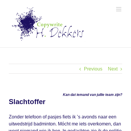
Skip
to
content
Previous
Next
Kan dat iemand van jullie team zijn?
Slachtoffer
Zonder telefoon of pasjes fiets ik ’s avonds naar een
uitwedstrijd badminton. Mócht me iets overkomen, dan
weet niemand wie ik ben. In gedachten zie ik de politie