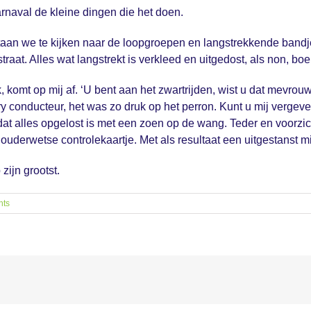
carnaval de kleine dingen die het doen.
staan we te kijken naar de loopgroepen en langstrekkende bandje
raat. Alles wat langstrekt is verkleed en uitgedost, als non, boe
omt op mij af. ‘U bent aan het zwartrijden, wist u dat mevrouw’
 conducteur, het was zo druk op het perron. Kunt u mij vergeve
dat alles opgelost is met een zoen op de wang. Teder en voorzich
ouderwetse controlekaartje. Met als resultaat een uitgestanst mi
zijn grootst.
nts