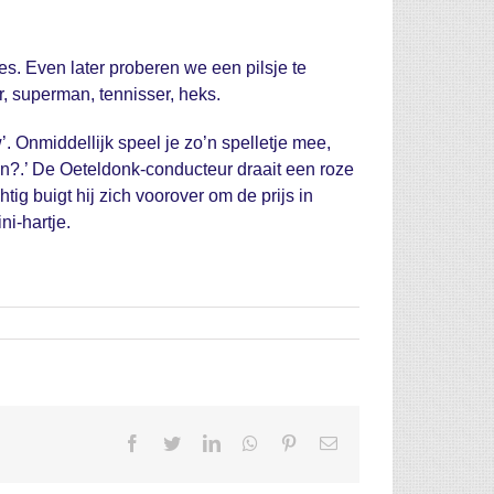
s. Even later proberen we een pilsje te
r, superman, tennisser, heks.
. Onmiddellijk speel je zo’n spelletje mee,
n?.’ De Oeteldonk-conducteur draait een roze
tig buigt hij zich voorover om de prijs in
ni-hartje.
Facebook
Twitter
LinkedIn
Whatsapp
Pinterest
Email