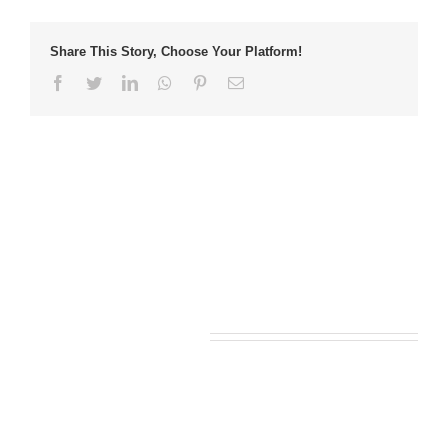
Share This Story, Choose Your Platform!
Facebook
Twitter
LinkedIn
Whatsapp
Pinterest
Email
Leave A Comment