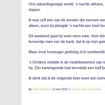
Ons vakantiegroepje wordt, ’s nachts althans
slapen.
Ik was zelf een van de eersten die mensen weg
alleen, want hij pleegde ’s nachts een heel b
Dit weekend gaat hij weer eens mee. Voor één n
kussentje mee van de bank, dat ik op mijn go
Maar onze houtzager gedroeg zich voorbeeldig. 
’s Ochtens meldde ik de medebewoners van onz
hij. Zijn kamergenote had kennelijk een half
Ik denk dat ik de volgende keer weer een kamer
By
Hetty Dekkers
|
8 mei 2025
|
Columns
|
0 Comments