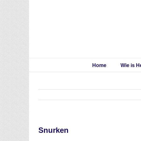
Skip
to
content
Home
Wie is H
Snurken