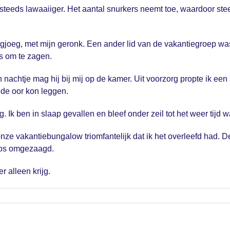
, steeds lawaaiiger. Het aantal snurkers neemt toe, waardoor s
joeg, met mijn geronk. Een ander lid van de vakantiegroep was 
os om te zagen.
achtje mag hij bij mij op de kamer. Uit voorzorg propte ik een 
ede oor kon leggen.
Ik ben in slaap gevallen en bleef onder zeil tot het weer tijd 
e vakantiebungalow triomfantelijk dat ik het overleefd had. 
 bos omgezaagd.
 alleen krijg.