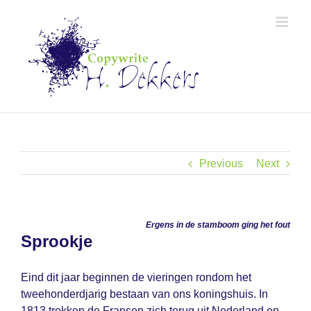
Skip
to
content
Previous
Next
Ergens in de stamboom ging het fout
Sprookje
Eind dit jaar beginnen de vieringen rondom het
tweehonderdjarig bestaan van ons koningshuis. In
1813 trokken de Fransen zich terug uit Nederland en