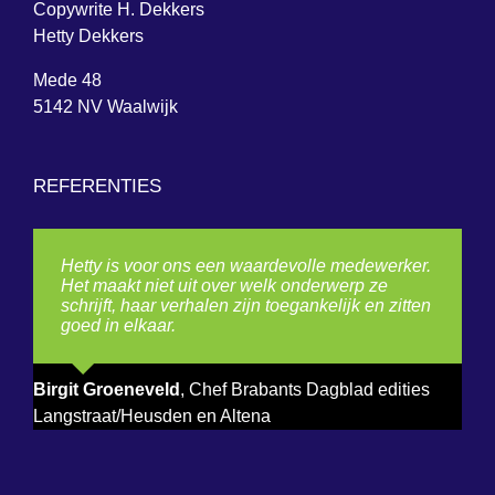
Copywrite H. Dekkers
Hetty Dekkers
Mede 48
5142 NV Waalwijk
REFERENTIES
Hetty is voor ons een waardevolle medewerker.
Het maakt niet uit over welk onderwerp ze
schrijft, haar verhalen zijn toegankelijk en zitten
goed in elkaar.
Birgit Groeneveld
,
Chef Brabants Dagblad edities
Langstraat/Heusden en Altena