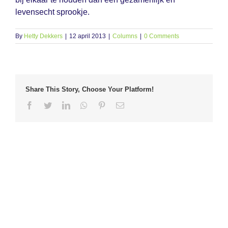
levensecht sprookje.
By
Hetty Dekkers
|
12 april 2013
|
Columns
|
0 Comments
Share This Story, Choose Your Platform!
Facebook
Twitter
LinkedIn
Whatsapp
Pinterest
Email