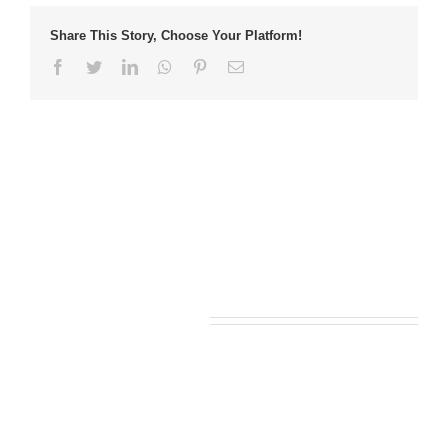
Share This Story, Choose Your Platform!
Facebook
Twitter
LinkedIn
Whatsapp
Pinterest
Email
Leave A Comment