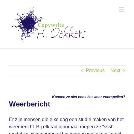
Skip
to
content
Previous
Next
Kunnen ze niet eens het weer voorspellen?
Weerbericht
Er zijn mensen die elke dag een studie maken van het
weerbericht. Bij elk radiojournaal roepen ze “ssst’
omdat ze willen horen of het morgen wel of niet waait,