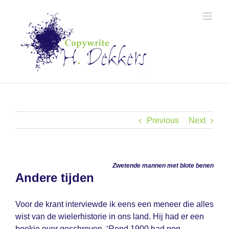
Skip
to
content
Previous
Next
Zwetende mannen met blote benen
Andere tijden
Voor de krant interviewde ik eens een meneer die alles
wist van de wielerhistorie in ons land. Hij had er een
boekje over geschreven. ‘Rond 1900 had nog