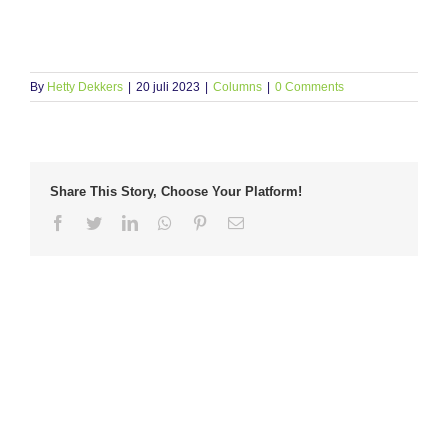
By
Hetty Dekkers
|
20 juli 2023
|
Columns
|
0 Comments
Share This Story, Choose Your Platform!
Facebook
Twitter
LinkedIn
Whatsapp
Pinterest
Email