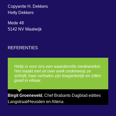
Copywrite H. Dekkers
Hetty Dekkers
Mede 48
5142 NV Waalwijk
REFERENTIES
Hetty is voor ons een waardevolle medewerker.
Het maakt niet uit over welk onderwerp ze
schrijft, haar verhalen zijn toegankelijk en zitten
goed in elkaar.
Birgit Groeneveld
,
Chef Brabants Dagblad edities
Langstraat/Heusden en Altena