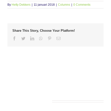
By
Hetty Dekkers
|
11 januari 2018
|
Columns
|
0 Comments
Share This Story, Choose Your Platform!
Facebook
Twitter
LinkedIn
Whatsapp
Pinterest
Email
Leave A Comment