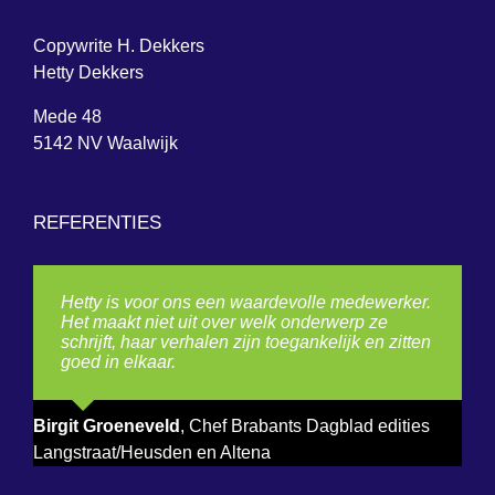
Copywrite H. Dekkers
Hetty Dekkers
Mede 48
5142 NV Waalwijk
REFERENTIES
Hetty is voor ons een waardevolle medewerker.
Het maakt niet uit over welk onderwerp ze
schrijft, haar verhalen zijn toegankelijk en zitten
goed in elkaar.
Birgit Groeneveld
,
Chef Brabants Dagblad edities
Langstraat/Heusden en Altena