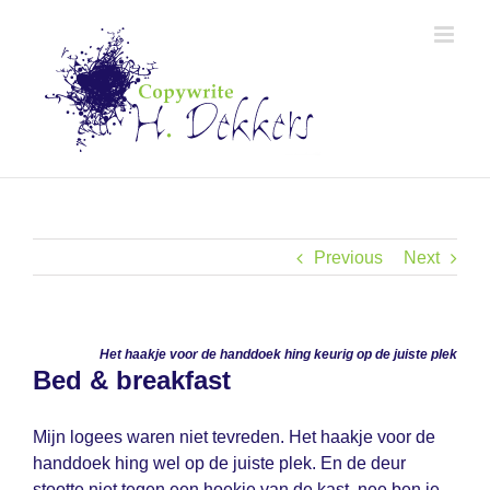
Skip
to
content
Previous
Next
Het haakje voor de handdoek hing keurig op de juiste plek
Bed & breakfast
Mijn logees waren niet tevreden. Het haakje voor de
handdoek hing wel op de juiste plek. En de deur
stootte niet tegen een hoekje van de kast, nee ben je