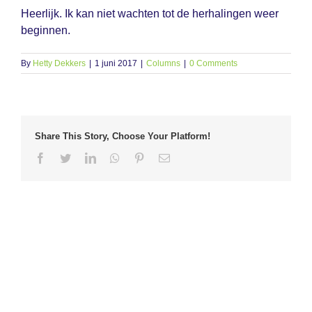
Heerlijk. Ik kan niet wachten tot de herhalingen weer
beginnen.
By
Hetty Dekkers
|
1 juni 2017
|
Columns
|
0 Comments
Share This Story, Choose Your Platform!
Facebook
Twitter
LinkedIn
Whatsapp
Pinterest
Email