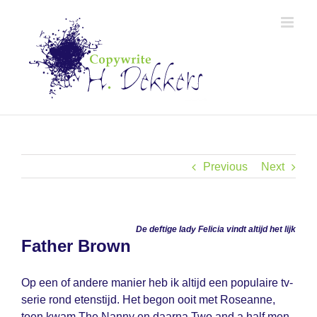
Skip
to
content
Previous
Next
De deftige lady Felicia vindt altijd het lijk
Father Brown
Op een of andere manier heb ik altijd een populaire tv-
serie rond etenstijd. Het begon ooit met Roseanne,
toen kwam The Nanny en daarna Two and a half men.