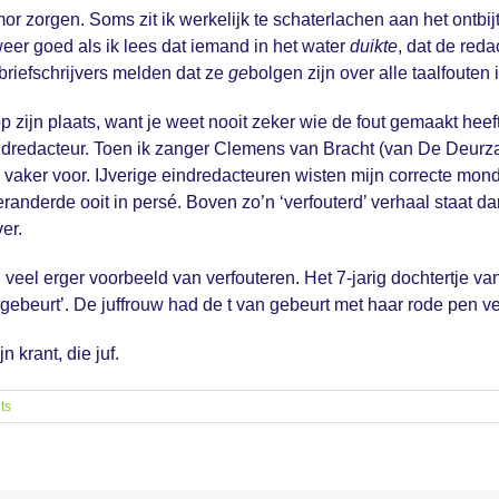
 zorgen. Soms zit ik werkelijk te schaterlachen aan het ontbijt.
 weer goed als ik lees dat iemand in het water
duikte
, dat de red
 briefschrijvers melden dat ze
ge
bolgen zijn over alle taalfouten 
 op zijn plaats, want je weet nooit zeker wie de fout gemaakt hee
dredacteur. Toen ik zanger Clemens van Bracht (van De Deurzakk
aker voor. IJverige eindredacteuren wisten mijn correcte mond
derde ooit in persé. Boven zo’n ‘verfouterd’ verhaal staat dan
er.
nog veel erger voorbeeld van verfouteren. Het 7-jarig dochtertje 
 gebeurt’. De juffrouw had de t van gebeurt met haar rode pen v
 krant, die juf.
ts