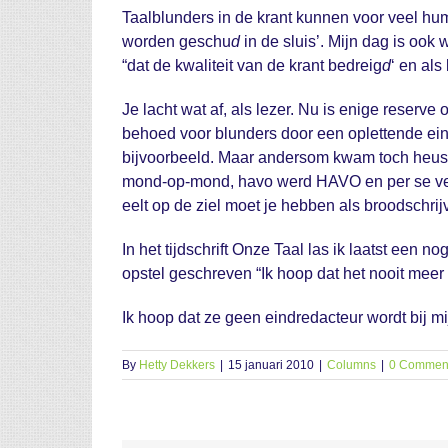
Taalblunders in de krant kunnen voor veel humor
worden geschu
d
in de sluis’. Mijn dag is ook
“dat de kwaliteit van de krant bedreig
d
‘ en als
Je lacht wat af, als lezer. Nu is enige reserve
behoed voor blunders door een oplettende ein
bijvoorbeeld. Maar andersom kwam toch heus v
mond-op-mond, havo werd HAVO en per se veran
eelt op de ziel moet je hebben als broodschrijv
In het tijdschrift Onze Taal las ik laatst een 
opstel geschreven “Ik hoop dat het nooit meer
Ik hoop dat ze geen eindredacteur wordt bij mijn
By
Hetty Dekkers
|
15 januari 2010
|
Columns
|
0 Commen