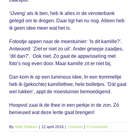
‘IJverig’ als ik ben, heb ik alles in de vensterbank
gelegd om te drogen. Daar ligt het nu nog. Alleen heb
ik geen idee meer wat het is.
Fotootje appen naar de moestuinier: ‘Is dit kamille?’.
Antwoord: ‘Ziet er niet zo uit’. Ander groepje zaadjes,
‘dit dan?’. Ook niet. Zo gaat de appwisseling met
foto’s nog even door. Maar kamille zit er niet bij.
Dan kom ik op een lumineus idee. In een trommeltje
heb ik (gekochte) kamillethee, hele bolletjes. ‘Dát gaat
wel lukken’, appt de moestuinier bemoedigend.
Hoopvol zaai ik de thee in een perkje in de zon. Zó
benieuwd wat deze lente gaat brengen!
By
Hetty Dekkers
|
12 april 2018
|
Columns
|
0 Comments