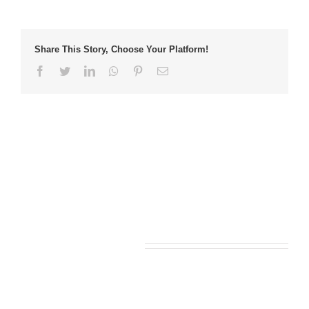
Share This Story, Choose Your Platform!
Facebook
Twitter
LinkedIn
Whatsapp
Pinterest
Email
Leave A Comment