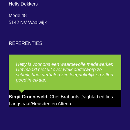
Hetty Dekkers
Mede 48
5142 NV Waalwijk
REFERENTIES
Hetty is voor ons een waardevolle medewerker.
Het maakt niet uit over welk onderwerp ze
schrijft, haar verhalen zijn toegankelijk en zitten
goed in elkaar.
Birgit Groeneveld
,
Chef Brabants Dagblad edities
Langstraat/Heusden en Altena