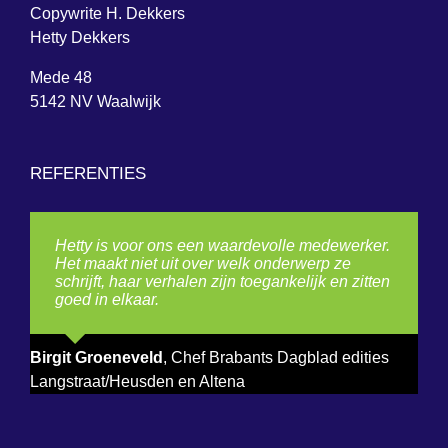
Copywrite H. Dekkers
Hetty Dekkers
Mede 48
5142 NV Waalwijk
REFERENTIES
Hetty is voor ons een waardevolle medewerker.
Het maakt niet uit over welk onderwerp ze
schrijft, haar verhalen zijn toegankelijk en zitten
goed in elkaar.
Birgit Groeneveld
,
Chef Brabants Dagblad edities
Langstraat/Heusden en Altena