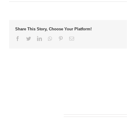
Share This Story, Choose Your Platform!
Facebook
Twitter
LinkedIn
Whatsapp
Pinterest
Email
Leave A Comment