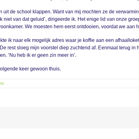
ven uit de school klappen. Want van mij mochten ze de verwarmi
 ik niet van dat geluid’, dirigeerde ik. Het enige lid van onze g
woonkamer. We moesten hem eerst ontdooien, voordat we aan he
te ik naar elk mogelijk adres waar je koffie aan een afhaalloket
 rest sloeg mijn voorstel diep zuchtend af. Eenmaal terug in het 
n. ‘Nu heb ik er geen zin meer in’.
e volgende keer gewoon thuis.
ts