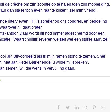
bij de crèche om zijn zoontje op te halen toen zijn mobiel ging.
En dan sta je toch even raar te kijken”, zei mijn vriend.
nde interviewen. Hij is spreker op ons congres, en bedoeling
waarover hij gaat praten.
ntskantoor. Daar wordt hij nog immer afgeschermd door een
atie. ‘Waarschijnlijk leveren we zelf wel een stukje aan’, zei
oor JP. Bijvoorbeeld als ik mijn ramen stond te zemen. Snel
n ‘Met Jan Peter Balkenende, u wilde mij spreken’.
aan zemen, wil die wens in vervulling gaan.
s
Facebook
Twitter
LinkedIn
Whatsapp
Pinterest
Ema