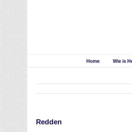
Skip
to
content
Home
Wie is H
Redden