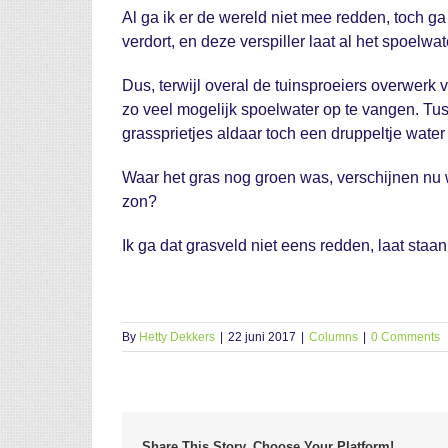
Al ga ik er de wereld niet mee redden, toch ga
verdort, en deze verspiller laat al het spoelw
Dus, terwijl overal de tuinsproeiers overwerk v
zo veel mogelijk spoelwater op te vangen. Tusse
grassprietjes aldaar toch een druppeltje water
Waar het gras nog groen was, verschijnen nu 
zon?
Ik ga dat grasveld niet eens redden, laat staa
By
Hetty Dekkers
|
22 juni 2017
|
Columns
|
0 Comments
Share This Story, Choose Your Platform!