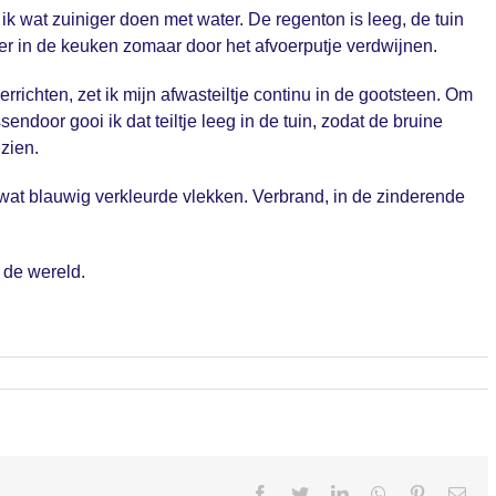
 ik wat zuiniger doen met water. De regenton is leeg, de tuin
ater in de keuken zomaar door het afvoerputje verdwijnen.
errichten, zet ik mijn afwasteiltje continu in de gootsteen. Om
ndoor gooi ik dat teiltje leeg in de tuin, zodat de bruine
 zien.
wat blauwig verkleurde vlekken. Verbrand, in de zinderende
n de wereld.
Facebook
Twitter
LinkedIn
Whatsapp
Pinterest
Ema